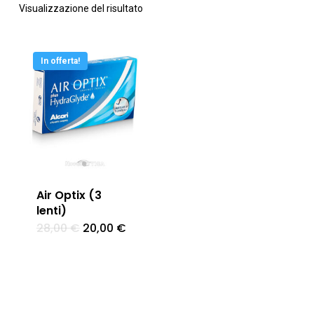
Visualizzazione del risultato
In offerta!
Air Optix (3
lenti)
Il
Il
28,00
€
20,00
€
prezzo
prezzo
originale
attuale
era:
è:
28,00 €.
20,00 €.