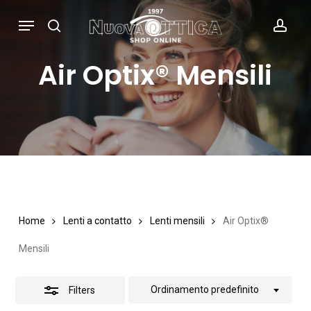
Skip
Menu
search
acc
Close
to
Filters
main
Air Optix® Mensili
content
Home
Lenti a contatto
Lenti mensili
Air Optix®
Mensili
Ordinamento predefinito
Filters