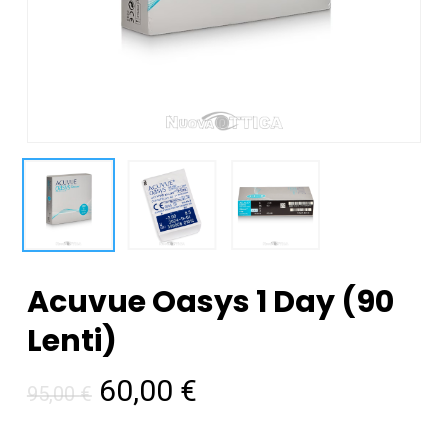
Acuvue Oasys 1 Day (90
Lenti)
Il
Il
60,00
€
95,00
€
prezzo
prezzo