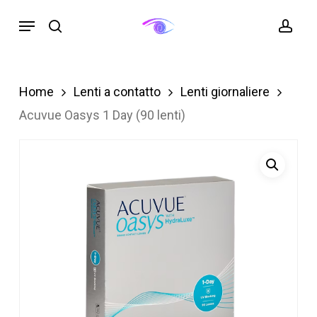
Skip
Menu
search
acc
to
main
content
Home
Lenti a contatto
Lenti giornaliere
Acuvue Oasys 1 Day (90 lenti)