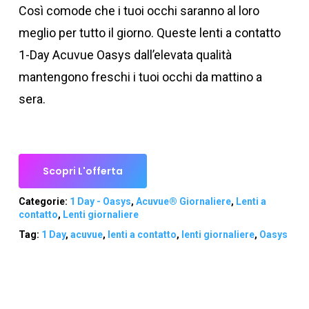
originale
attuale
Così comode che i tuoi occhi saranno al loro
era:
è:
meglio per tutto il giorno. Queste lenti a contatto
95,00 €.
60,00 €.
1-Day Acuvue Oasys dall’elevata qualità
mantengono freschi i tuoi occhi da mattino a
sera.
Scopri L'offerta
Categorie:
1 Day - Oasys
,
Acuvue® Giornaliere
,
Lenti a
contatto
,
Lenti giornaliere
Tag:
1 Day
,
acuvue
,
lenti a contatto
,
lenti giornaliere
,
Oasys