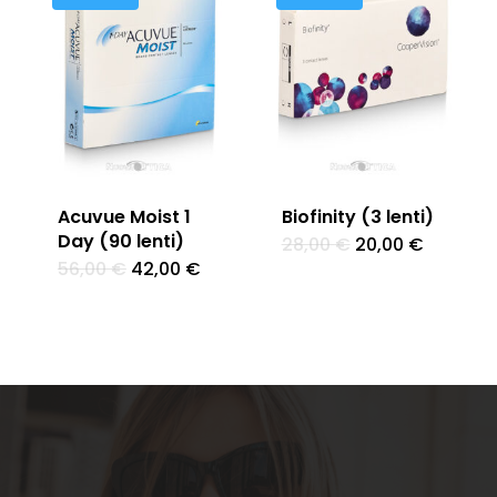
Acuvue Moist 1
Biofinity (3 lenti)
Day (90 lenti)
Il
Il
28,00
€
20,00
€
prezzo
prezzo
Il
Il
56,00
€
42,00
€
originale
attuale
prezzo
prezzo
era:
è:
originale
attuale
28,00 €.
20,00 €.
era:
è:
56,00 €.
42,00 €.