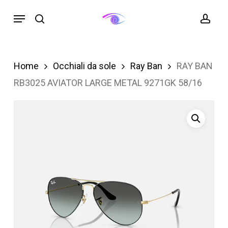
Skip
Menu
search
acc
to
main
content
Home
Occhiali da sole
Ray Ban
RAY BAN
RB3025 AVIATOR LARGE METAL 9271GK 58/16