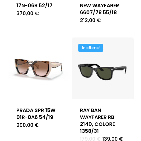
17N-06B 52/17
NEW WAYFARER
6607/78 55/18
370,00
€
212,00
€
In offerta!
PRADA SPR 15W
RAY BAN
01R-0A6 54/19
WAYFARER RB
2140, COLORE
290,00
€
1358/31
Il
Il
179,00
€
139,00
€