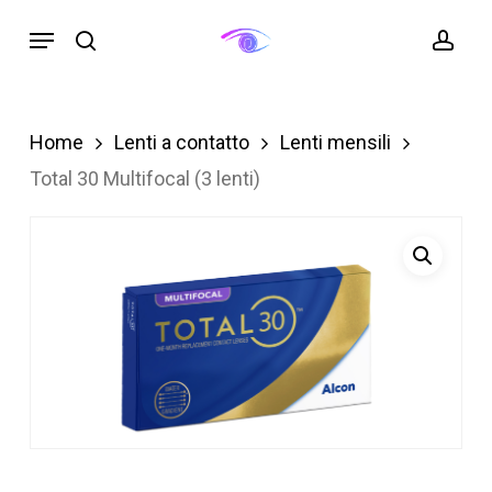
Skip
Menu
search
acc
to
main
content
Home
Lenti a contatto
Lenti mensili
Total 30 Multifocal (3 lenti)