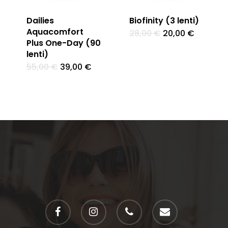
Dailies
Biofinity (3 lenti)
Aquacomfort
Il
Il
28,00
€
20,00
€
prezzo
prezzo
Plus One-Day (90
originale
attuale
lenti)
era:
è:
28,00 €.
20,00 €.
Il
Il
55,00
€
39,00
€
prezzo
prezzo
originale
attuale
era:
è:
55,00 €.
39,00 €.
facebook
instagram
phone
email