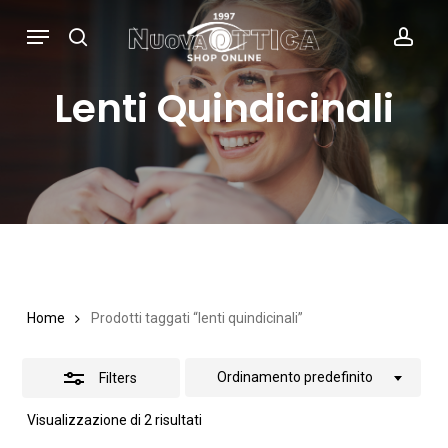
Skip
Menu
search
acc
Close
to
Filters
main
Lenti Quindicinali
content
Home
Prodotti taggati “lenti quindicinali”
Ordinamento predefinito
Filters
Visualizzazione di 2 risultati