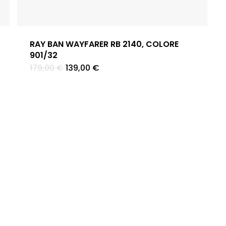
RAY BAN WAYFARER RB 2140, COLORE
901/32
Il
Il
179,00
€
139,00
€
prezzo
prezzo
originale
attuale
era:
è:
179,00 €.
139,00 €.