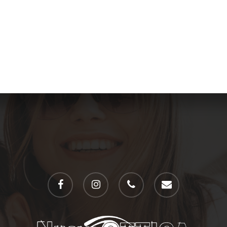
facebook
instagram
phone
email