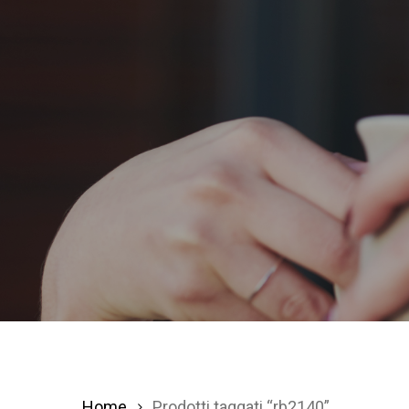
Home
Prodotti taggati “rb2140”