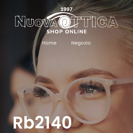
Home
Negozio
Rb2140