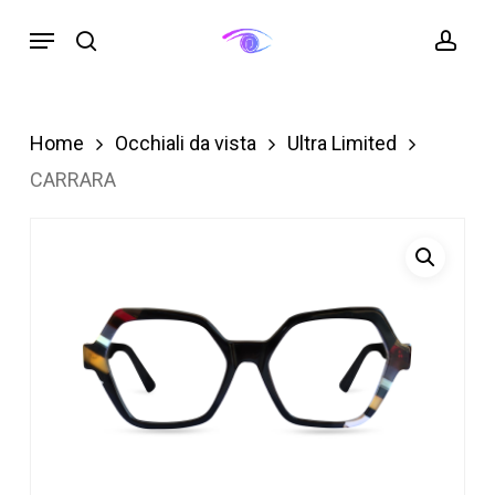
Skip
Menu
search
acc
to
main
content
Home
Occhiali da vista
Ultra Limited
CARRARA